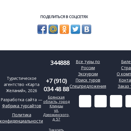
ПОДЕЛИТЬСЯ В СОЦСЕТЯХ
Все туры по
Биле
344888
России
Стра
Экскурсии
О комп
Туристическое
+7 (910)
Поиск туров
Конта
агентство «Карта
Спецпредложения
Заказ 
034 48 88
Желаний», 2026
Брянская
Разработка сайта —
область, город
Фабрика турсайтов
Клинцы
ул.
Политика
Дзержинского,
д. 57
конфиденциальности
Заказать