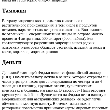
въезд на территорию Фиджи запрещен.
Таможня
В страну запрещен ввоз предметов животного и
растительного происхождения, в том числе и продуктов
питания, наркотических веществ и животных. Ввоз валюты
не ограничен. Совершеннолетним лицам на острова можно
провезти 4 литра вина, 500 сигарет (500 г табака). Без
соответствующего разрешения запрещен вывоз редких
животных, некоторых образцов растений, изделий из кожи и
кости, кораллов, морских раковин.
Деньги
Денежной единицей Фиджи является фиджийский доллар
(FJD). Обменять валюту можно в банках, которые открыты с 9
часов утра до 3 часов дня с понедельника по четверг и до 4
часов дня в пятницу, крупных отелях, туристических
агентствах и больших магазинах. В аэропорту Нади работает
круглосуточный банк. Лучше всего на Фиджи везти валюту в
американских или австралийских долларах, ее будет легче
обменять на местную валюту. В отелях, магазинах и
ресторанах повсеместно принимают карты мировых торговых