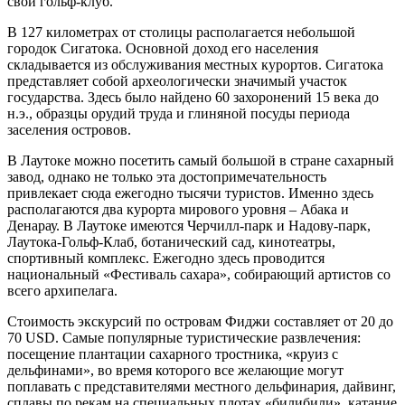
свой гольф-клуб.
В 127 километрах от столицы располагается небольшой
городок Сигатока. Основной доход его населения
складывается из обслуживания местных курортов. Сигатока
представляет собой археологически значимый участок
государства. Здесь было найдено 60 захоронений 15 века до
н.э., образцы орудий труда и глиняной посуды периода
заселения островов.
В Лаутоке можно посетить самый большой в стране сахарный
завод, однако не только эта достопримечательность
привлекает сюда ежегодно тысячи туристов. Именно здесь
располагаются два курорта мирового уровня – Абака и
Денарау. В Лаутоке имеются Черчилл-парк и Надову-парк,
Лаутока-Гольф-Клаб, ботанический сад, кинотеатры,
спортивный комплекс. Ежегодно здесь проводится
национальный «Фестиваль сахара», собирающий артистов со
всего архипелага.
Стоимость экскурсий по островам Фиджи составляет от 20 до
70 USD. Самые популярные туристические развлечения:
посещение плантации сахарного тростника, «круиз с
дельфинами», во время которого все желающие могут
поплавать с представителями местного дельфинария, дайвинг,
сплавы по рекам на специальных плотах «билибили», катание