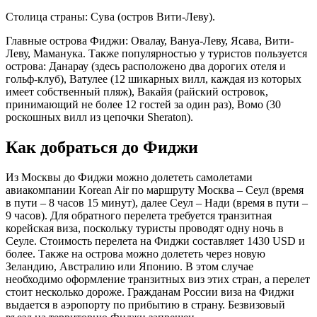
Столица страны: Сува (остров Вити-Леву).
Главные острова Фиджи: Овалау, Вануа-Леву, Ясава, Вити-
Леву, Маманука. Также популярностью у туристов пользуется
острова: Данарау (здесь расположено два дорогих отеля и
гольф-клуб), Ватулее (12 шикарных вилл, каждая из которых
имеет собственный пляж), Вакайя (райский островок,
принимающий не более 12 гостей за один раз), Вомо (30
роскошных вилл из цепочки Sheraton).
Как добраться до Фиджи
Из Москвы до Фиджи можно долететь самолетами
авиакомпании Korean Air по маршруту Москва – Сеул (время
в пути – 8 часов 15 минут), далее Сеул – Нади (время в пути –
9 часов). Для обратного перелета требуется транзитная
корейская виза, поскольку туристы проводят одну ночь в
Сеуле. Стоимость перелета на Фиджи составляет 1430 USD и
более. Также на острова можно долететь через новую
Зеландию, Австралию или Японию. В этом случае
необходимо оформление транзитных виз этих стран, а перелет
стоит несколько дороже. Гражданам России виза на Фиджи
выдается в аэропорту по прибытию в страну. Безвизовый