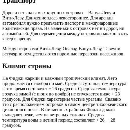
Транспорт
Дороги есть на самых крупных островах – Вануа-Леву и
Вити-Леву. Движение здесь левостороннее. Для аренды
автомобиля нужно предъявить паспорт и международные
водительские права. На маленьких островах нет ни дорог, ни
автомобилей. Для перемещения между островами можно взять
катер в аренду.
Между островами Вити-Леву, Овалау, Вануа-Леву, Тавеуни
регулярно осуществляются паромные перевозки пассажиров.
Климат страны
На Фиджи жаркий и влажный тропический климат. Лето
продолжается с ноября по май. Средняя суточная температура
в это время составляет + 26 градусов. Средняя температура
воздуха зимой (с июня по ноябрь) не опускается ниже + 23
градусов. Для Фиджи характерны частые ураганы. Связано
это с расположением островов в самом центре тихоокеанского
циклонного пояса. В низменных районах Фиджи дожди
выпадают реже, чем на ветреных склонах. Средняя
температура воды в летний период составляет + 26, + 28
градусов.