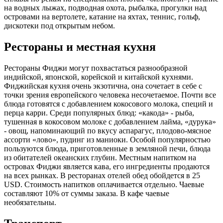
на водных лыжах, подводная охота, рыбалка, прогулки над
островами на вертолете, катание на яхтах, теннис, гольф,
дискотеки под открытым небом.
Рестораны и местная кухня
Рестораны Фиджи могут похвастаться разнообразной
индийской, японской, корейской и китайской кухнями.
Фиджийская кухня очень экзотична, она сочетает в себе с
точки зрения европейского человека несочетаемое. Почти все
блюда готовятся с добавлением кокосового молока, специй и
перца карри. Среди популярных блюд: «какода» - рыба,
тушенная в кокосовом молоке с добавлением лайма, «дурука»
- овощ, напоминающий по вкусу аспарагус, плодово-мясное
ассорти «лово», пудинг из маниоки. Особой популярностью
пользуются блюда, приготовленные в земляной печи, блюда
из обитателей океанских глубин. Местным напитком на
островах Фиджи является кава, его ингредиенты продаются
на всех рынках. В ресторанах отелей обед обойдется в 25
USD. Стоимость напитков оплачивается отдельно. Чаевые
составляют 10% от суммы заказа. В кафе чаевые
необязательны.