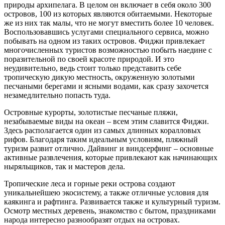
природы архипелага. В целом он включает в себя около 300
островов, 100 из которых являются обитаемыми. Некоторые
же из них так малы, что не могут вместить более 10 человек.
Воспользовавшись услугами специального сервиса, можно
побывать на одном из таких островов. Фиджи привлекает
многочисленных туристов возможностью побыть наедине с
поразительной по своей красоте природой. И это
неудивительно, ведь стоит только представить себе
тропическую дикую местность, окруженную золотыми
песчаными берегами и ясными водами, как сразу захочется
незамедлительно попасть туда.
Островные курорты, золотистые песчаные пляжи,
незабываемые виды на океан – всем этим славится Фиджи.
Здесь располагается один из самых длинных коралловых
рифов. Благодаря таким идеальным условиям, пляжный
туризм развит отлично. Дайвинг и виндсерфинг – основные
активные развлечения, которые привлекают как начинающих
ныряльщиков, так и мастеров дела.
Тропические леса и горные реки острова создают
уникальнейшею экосистему, а также отличные условия для
каякинга и рафтинга. Развивается также и культурный туризм.
Осмотр местных деревень, знакомство с бытом, праздниками
народа интересно разнообразят отдых на островах.