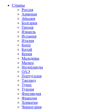
Страны
Россия
Армения
Абхазия
Болгария
Греция
Израиль
Испания
Италия
Кипр
Китай
Кения
Мальдивы
Мальта
Нидерланды
ОАЭ
Португалия
Таиланд
Тунис
Турция
Финляндия
Франция
Хорватия
Черногория