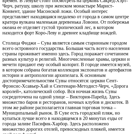
времен. В Левуке стоит посмотреть на церковь Сакред-Хэрт-
Черч, ратушу, школу при женском монастыре Марист-
Конвент, здание Масонской ложи. Особый интерес
представляет находящаяся недалеко от города в самом центре
кратера вулкана маленькая деревенька Ловони. От побережья
океана ее отделяет густой тропический лес, в котором
находится форт Коро-Леву и древнее кладбище вождей.
Столица Фиджи – Сува является самым старинным городом
всего островного государства. Большая часть всего населения
страны проживает именно здесь. Город поражает сочетанием
разных культур и религий. Многочисленные храмы, церкви и
мечети придают ему особый колорит. В городе имеется музей,
в котором собрана богатая коллекция экспонатов и артефактов
истории и антропологии архипелага. К основным
достопримечательностям Сувы относятся: церкви Сент-
Фрэнсис-Хсавьер-Хай и Сентенари-Методист-Черч, «Дорога
королей», католический собор. Вся ночная жизнь Сувы
сосредоточена на одной улице – Виктория-Парейд. Здесь
множество баров и ресторанов, ночных клубов и дискотек. В
этом же районе располагается главная торговая точка –
Муниципальный рынок. В Суве есть городской пляж, но
купаться лучше всего в находящемся в 20 минутах езды от
города заливе Пасифик-Харбор. Здесь расположено
множество дорогих отелей, превосходных пляжей, имеется