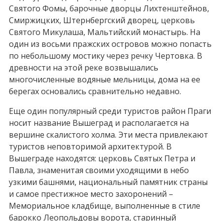
Святого Фомы, барочные дворцы Лихтенштейнов,
Смиржицких, Штернбергский дворец, церковь
Святого Микулаша, Мальтийский монастырь. На
один из восьми пражских островов можно попасть
по небольшому мостику через речку Чертовка. В
древности на этой реке возвышались
многочисленные водяные мельницы, дома на ее
берегах основались сравнительно недавно.
Еще один популярный среди туристов район Праги
носит название Вышеград и располагается на
вершине скалистого холма. Эти места привлекают
туристов неповторимой архитектурой. В
Вышеграде находятся: церковь Святых Петра и
Павла, знаменитая своими уходящими в небо
узкими башнями, национальный памятник страны
и самое престижное место захоронений –
Мемориальное кладбище, выполненные в стиле
барокко Леопольдовы ворота, старинный