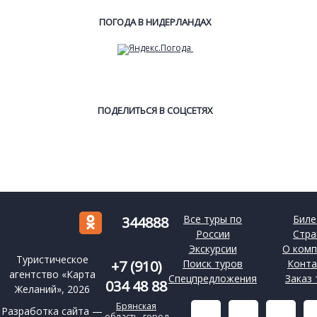
ПОГОДА В НИДЕРЛАНДАХ
ПОДЕЛИТЬСЯ В СОЦСЕТЯХ
Все туры по
Биле
344888
России
Стра
Экскурсии
О комп
Туристическое
+7 (910)
Поиск туров
Конта
агентство «Карта
Спецпредложения
Заказ 
034 48 88
Желаний», 2026
Брянская
Разработка сайта —
область, город