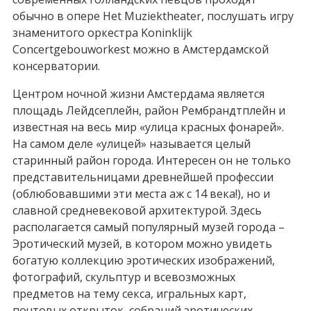
обычно в опере Het Muziektheater, послушать игру
знаменитого оркестра Koninklijk
Concertgebouworkest можно в Амстердамской
консерватории.
Центром ночной жизни Амстердама является
площадь Лейдсеплейн, район Рембрандтплейн и
известная на весь мир «улица красных фонарей».
На самом деле «улицей» называется целый
старинный район города. Интересен он не только
представительницами древнейшей профессии
(облюбовавшими эти места аж с 14 века!), но и
славной средневековой архитектурой. Здесь
располагается самый популярный музей города –
Эротический музей, в котором можно увидеть
богатую коллекцию эротических изображений,
фотографий, скульптур и всевозможных
предметов на тему секса, игральных карт,
почтовых открыток, собраний эротических