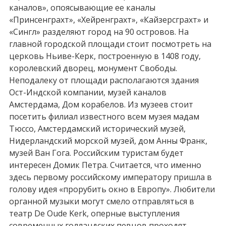
каналов», опоясывающие ее каналы
«Принсенграхт», «Хейренграхт», «Кайзерсграхт» и
«Сингл» разделяют город на 90 островов. На
главной городской площади стоит посмотреть на
церковь Ньиве-Керк, построенную в 1408 году,
королевский дворец, монумент Свободы.
Неподалеку от площади располагаются здания
Ост-Индской компании, музей каналов
Амстердама, Дом корабелов. Из музеев стоит
посетить филиал известного всем музея мадам
Тюссо, Амстердамский исторический музей,
Нидерландский морской музей, дом Анны Франк,
музей Ван Гога. Российским туристам будет
интересен Домик Петра. Считается, что именно
здесь первому российскому императору пришла в
голову идея «прорубить окно в Европу». Любители
органной музыки могут смело отправляться в
театр De Oude Kerk, оперные выступления
современных голландских певцов проходят