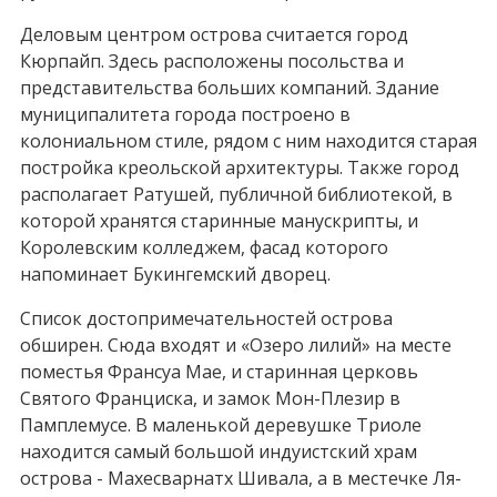
Деловым центром острова считается город
Кюрпайп. Здесь расположены посольства и
представительства больших компаний. Здание
муниципалитета города построено в
колониальном стиле, рядом с ним находится старая
постройка креольской архитектуры. Также город
располагает Ратушей, публичной библиотекой, в
которой хранятся старинные манускрипты, и
Королевским колледжем, фасад которого
напоминает Букингемский дворец.
Список достопримечательностей острова
обширен. Сюда входят и «Озеро лилий» на месте
поместья Франсуа Мае, и старинная церковь
Святого Франциска, и замок Мон-Плезир в
Памплемусе. В маленькой деревушке Триоле
находится самый большой индуистский храм
острова - Махесварнатх Шивала, а в местечке Ля-