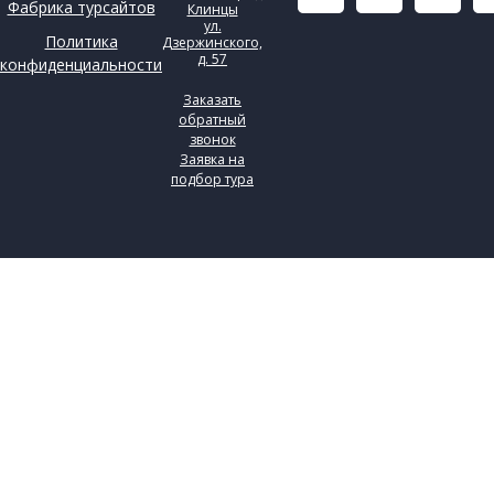
Фабрика турсайтов
Клинцы
ул.
Политика
Дзержинского,
д. 57
конфиденциальности
Заказать
обратный
звонок
Заявка на
подбор тура