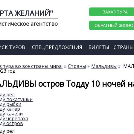
АРТА ЖЕЛАНИЙ"
ЗАКАЗ ТУРА
истическое агентство
ОБРАТНЫЙ ЗВОНО
ИСК ТУРОВ
СПЕЦПРЕДЛОЖЕНИЯ
БИЛЕТЫ
СТРАНЫ
з тура во все страны мира!
Страны
Мальдивы
МАЛЬ
023 год
ЛЬДИВЫ остров Тодду 10 ночей на