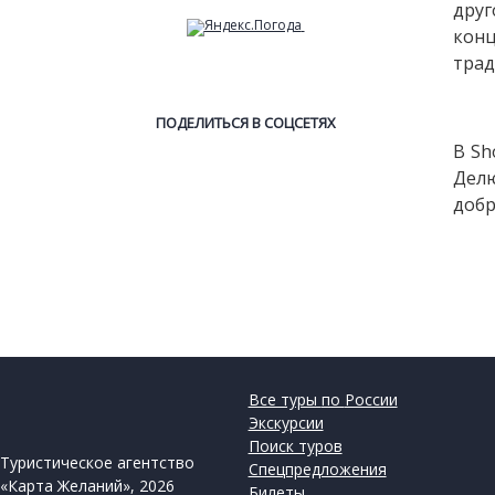
друг
конц
тра
ПОДЕЛИТЬСЯ В СОЦСЕТЯХ
В Sh
Дел
добр
Все туры по России
Экскурсии
Поиск туров
Туристическое агентство
Спецпредложения
«Карта Желаний», 2026
Билеты