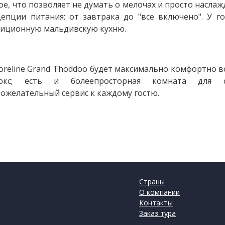
ое, что позволяет не думать о мелочах и просто насла
епции питания: от завтрака до "все включено". У г
диционную мальдивскую кухню.
oreline Grand Thoddoo будет максимально комфортно все
юкс; есть и болеепросторная комната для с
ожелательный сервис к каждому гостю.
Страны
О компании
Контакты
Заказ тура