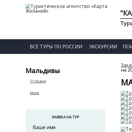
"К
Тур
ВСЕ ТУРЫ ПО РОССИИ
ЭКСКУРСИИ
ПО
Зака
Мальдивы
на 2
МА
О стране
Мале
ЗАЯВКА НА ТУР
Ваше имя